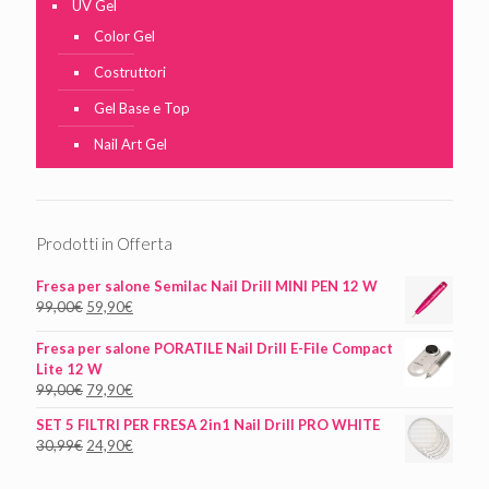
UV Gel
Color Gel
Costruttori
Gel Base e Top
Nail Art Gel
Prodotti in Offerta
Fresa per salone Semilac Nail Drill MINI PEN 12 W
99,00
€
59,90
€
Fresa per salone PORATILE Nail Drill E-File Compact
Lite 12 W
99,00
€
79,90
€
SET 5 FILTRI PER FRESA 2in1 Nail Drill PRO WHITE
30,99
€
24,90
€