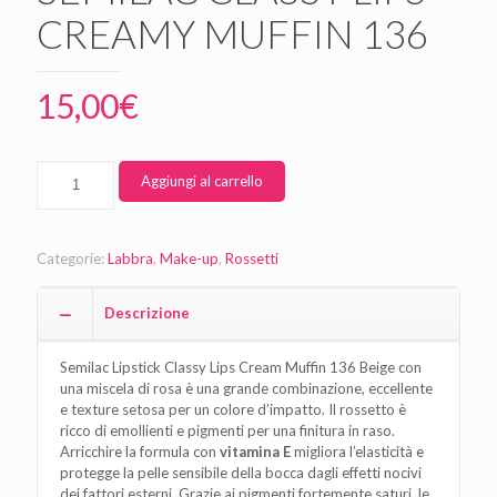
CREAMY MUFFIN 136
15,00
€
Aggiungi al carrello
Categorie:
Labbra
,
Make-up
,
Rossetti
Descrizione
Semilac Lipstick Classy Lips Cream Muffin 136 Beige con
una miscela di rosa è una grande combinazione, eccellente
e texture setosa per un colore d’impatto. Il rossetto è
ricco di emollienti e pigmenti per una finitura in raso.
Arricchire la formula con
vitamina E
migliora l’elasticità e
protegge la pelle sensibile della bocca dagli effetti nocivi
dei fattori esterni. Grazie ai pigmenti fortemente saturi, le