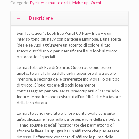
Categorie:
Eyeliner e matite occhi
,
Make-up
,
Occhi
Descrizione
Semilac Queen’s Look Eye Pencil 03 Navy Blue – è un
intenso tono blu navy con particelle luminose. È una scelta
ideale se vuoi aggiungere un accento di colore al tuo
trucco quotidiano o per intensificare il tuo look al trucco
per occasioni speciali.
Le matite Look Eye di Semilac Queen possono essere
applicate sia alla linea delle ciglia superiore che a quello
inferiore, a seconda delle preferenze individuali o del tipo
di trucco. Si può godere di occhi idealmente
contrassegnati per ore, senza preoccuparsi di cancellarlo.
Inoltre, le matite sono resistenti all’umidità, che è a favore
della loro durata.
Le matite sono regolate e la loro punta ovale consente
un’applicazione liscia sulla parte superiore della palpebra.
Hanno spugne speciali incorporate che permettono di
sfocare le linee. La spugna ha un affilatore che può essere
rimosso. L’affinatore consente di affilare la punta della