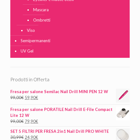
Mascara
Ombretti
Viso
Semipermanenti
UV Gel
Prodotti in Offerta
Fresa per salone Semilac Nail Drill MINI PEN 12 W
99,00
€
59,90
€
Fresa per salone PORATILE Nail Drill E-File Compact
Lite 12 W
99,00
€
79,90
€
SET 5 FILTRI PER FRESA 2in1 Nail Drill PRO WHITE
30,99
€
24,90
€