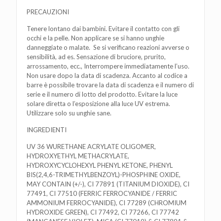
PRECAUZIONI
Tenere lontano dai bambini. Evitare il contatto con gli
occhi e la pelle. Non applicare se si hanno unghie
danneggiate o malate. Se si verificano reazioni avverse o
sensibilità, ad es. Sensazione di bruciore, prurito,
arrossamento, ecc., Interrompere immediatamente l’uso.
Non usare dopo la data di scadenza. Accanto al codice a
barre è possibile trovare la data di scadenza e il numero di
serie e il numero di lotto del prodotto. Evitare la luce
solare diretta o l’esposizione alla luce UV estrema.
Utilizzare solo su unghie sane.
INGREDIENTI
UV 36 WURETHANE ACRYLATE OLIGOMER,
HYDROXYETHYL METHACRYLATE,
HYDROXYCYCLOHEXYL PHENYL KETONE, PHENYL
BIS(2,4,6-TRIMETHYLBENZOYL)-PHOSPHINE OXIDE,
MAY CONTAIN (+/-), CI 77891 (TITANIUM DIOXIDE), CI
77491, CI 77510 (FERRIC FERROCYANIDE / FERRIC
AMMONIUM FERROCYANIDE), CI 77289 (CHROMIUM
HYDROXIDE GREEN), CI 77492, CI 77266, CI 77742