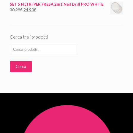
SET 5 FILTRI PER FRESA 2in1 Nail Drill PRO WHITE
30,99
€
24,90
€
Cerca tra i prodotti
Cerca