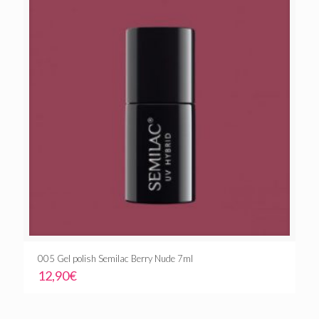
005 Gel polish Semilac Berry Nude 7ml
12,90
€