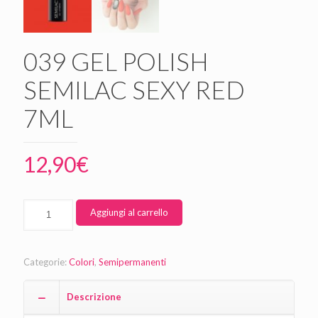
039 GEL POLISH
SEMILAC SEXY RED
7ML
12,90
€
Aggiungi al carrello
Categorie:
Colori
,
Semipermanenti
Descrizione