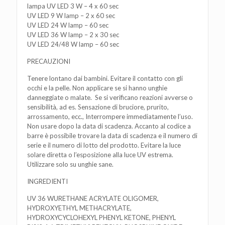
lampa UV LED 3 W – 4 x 60 sec
UV LED 9 W lamp – 2 x 60 sec
UV LED 24 W lamp – 60 sec
UV LED 36 W lamp – 2 x 30 sec
UV LED 24/48 W lamp – 60 sec
PRECAUZIONI
Tenere lontano dai bambini. Evitare il contatto con gli
occhi e la pelle. Non applicare se si hanno unghie
danneggiate o malate. Se si verificano reazioni avverse o
sensibilità, ad es. Sensazione di bruciore, prurito,
arrossamento, ecc., Interrompere immediatamente l’uso.
Non usare dopo la data di scadenza. Accanto al codice a
barre è possibile trovare la data di scadenza e il numero di
serie e il numero di lotto del prodotto. Evitare la luce
solare diretta o l’esposizione alla luce UV estrema.
Utilizzare solo su unghie sane.
INGREDIENTI
UV 36 WURETHANE ACRYLATE OLIGOMER,
HYDROXYETHYL METHACRYLATE,
HYDROXYCYCLOHEXYL PHENYL KETONE, PHENYL