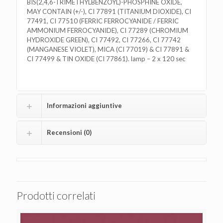
BIS(2,4,6-TRIMETHYLBENZOYL)-PHOSPHINE OXIDE,
MAY CONTAIN (+/-), CI 77891 (TITANIUM DIOXIDE), CI
77491, CI 77510 (FERRIC FERROCYANIDE / FERRIC
AMMONIUM FERROCYANIDE), CI 77289 (CHROMIUM
HYDROXIDE GREEN), CI 77492, CI 77266, CI 77742
(MANGANESE VIOLET), MICA (CI 77019) & CI 77891 &
CI 77499 & TIN OXIDE (CI 77861). lamp – 2 x 120 sec
Informazioni aggiuntive
Recensioni (0)
Prodotti correlati