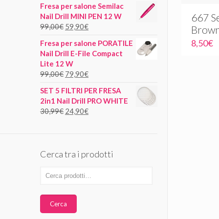
Fresa per salone Semilac
667 Se
Nail Drill MINI PEN 12 W
99,00
€
59,90
€
Brow
8,50
€
Fresa per salone PORATILE
Nail Drill E-File Compact
Lite 12 W
99,00
€
79,90
€
SET 5 FILTRI PER FRESA
2in1 Nail Drill PRO WHITE
30,99
€
24,90
€
Cerca tra i prodotti
Cerca