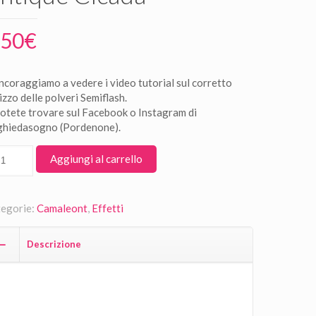
,50
€
incoraggiamo a vedere i video tutorial sul corretto
lizzo delle polveri Semiflash.
potete trovare sul Facebook o Instagram di
hiedasogno (Pordenone).
Aggiungi al carrello
egorie:
Camaleont
,
Effetti
Descrizione