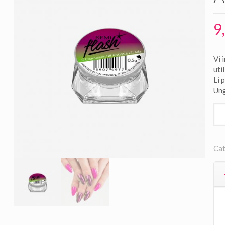
9
Vi 
uti
Li 
Ung
Cat