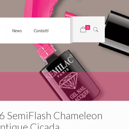
0
i
News
Contatti
6 SemiFlash Chameleon
ntique Cicada