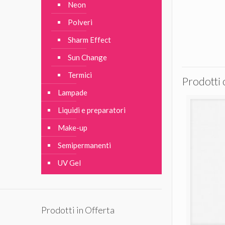
Neon
Polveri
Sharm Effect
Sun Change
Termici
Prodotti 
Lampade
Liquidi e preparatori
Make-up
Semipermanenti
UV Gel
Prodotti in Offerta