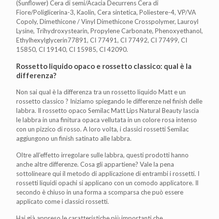
(Sunflower) Cera di semi/Acacia Decurrens Cera di
Fiore/Poliglicerina-3, Kaolin, Cera sintetica, Poliestere-4, VP/VA
Copoly, Dimethicone / Vinyl Dimethicone Crosspolymer, Lauroyl
Lysine, Trihydroxystearin, Propylene Carbonate, Phenoxyethanol,
Ethylhexylglycerin77891, CI 77491, CI 77492, CI 77499, CI
15850, CI 19140, CI 15985, CI 42090.
Rossetto liquido opaco e rossetto classico: qual è la
differenza?
Non sai qual è la differenza tra un rossetto liquido Matt e un
rossetto classico ? Iniziamo spiegando le differenze nel finish delle
labbra. Il rossetto opaco Semilac Matt Lips Natural Beauty lascia
le labbra in una finitura opaca vellutata in un colore rosa intenso
con un pizzico di rosso. A loro volta, i classici rossetti Semilac
aggiungono un finish satinato alle labbra.
Oltre all’effetto irregolare sulle labbra, questi prodotti hanno
anche altre differenze. Cosa gli appartiene? Vale la pena
sottolineare qui il metodo di applicazione di entrambi i rossetti. I
rossetti liquidi opachi si applicano con un comodo applicatore. Il
secondo è chiuso in una forma a scomparsa che può essere
applicato come i classici rossetti.
Hai già appreso le caratteristiche più importanti che