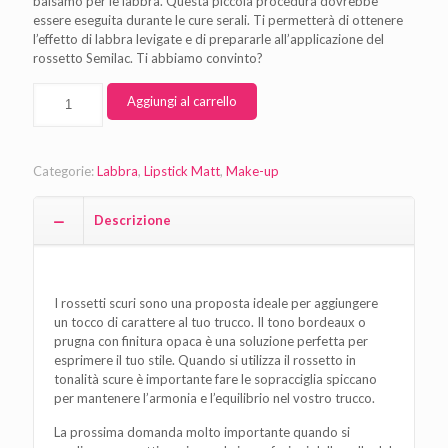
balsamo per le labbra. Questa piccola procedura dovrebbe
essere eseguita durante le cure serali. Ti permetterà di ottenere
l’effetto di labbra levigate e di prepararle all’applicazione del
rossetto Semilac. Ti abbiamo convinto?
Aggiungi al carrello
Categorie:
Labbra
,
Lipstick Matt
,
Make-up
Descrizione
I rossetti scuri sono una proposta ideale per aggiungere
un tocco di carattere al tuo trucco. Il tono bordeaux o
prugna con finitura opaca è una soluzione perfetta per
esprimere il tuo stile. Quando si utilizza il rossetto in
tonalità scure è importante fare le sopracciglia spiccano
per mantenere l’armonia e l’equilibrio nel vostro trucco.
La prossima domanda molto importante quando si