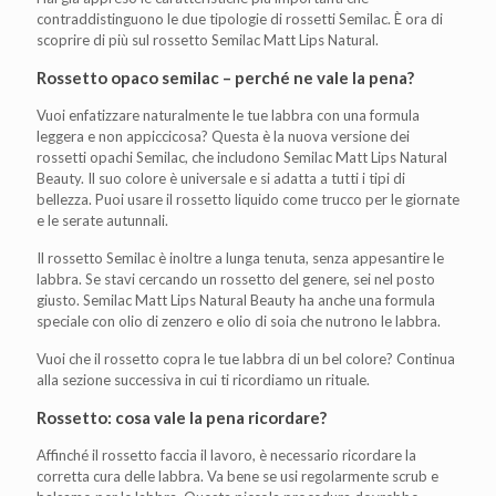
contraddistinguono le due tipologie di rossetti Semilac. È ora di
scoprire di più sul rossetto Semilac Matt Lips Natural.
Rossetto opaco semilac – perché ne vale la pena?
Vuoi enfatizzare naturalmente le tue labbra con una formula
leggera e non appiccicosa? Questa è la nuova versione dei
rossetti opachi Semilac, che includono Semilac Matt Lips Natural
Beauty. Il suo colore è universale e si adatta a tutti i tipi di
bellezza. Puoi usare il rossetto liquido come trucco per le giornate
e le serate autunnali.
Il rossetto Semilac è inoltre a lunga tenuta, senza appesantire le
labbra. Se stavi cercando un rossetto del genere, sei nel posto
giusto. Semilac Matt Lips Natural Beauty ha anche una formula
speciale con olio di zenzero e olio di soia che nutrono le labbra.
Vuoi che il rossetto copra le tue labbra di un bel colore? Continua
alla sezione successiva in cui ti ricordiamo un rituale.
Rossetto: cosa vale la pena ricordare?
Affinché il rossetto faccia il lavoro, è necessario ricordare la
corretta cura delle labbra. Va bene se usi regolarmente scrub e