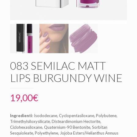
083 SEMILAC MATT
LIPS BURGUNDY WINE
19,00
€
Ingredienti
: Isododecane, Cyclopentasiloxane, Polybutene,
Trimethylsiloxysilicate, Disteardimonium Hectorite,
Ciclohexasiloxane, Quaternium-90 Bentonite, Sorbitan
Sesquioleate, Polyethylene, Jojoba Esters/Helianthus Annuus