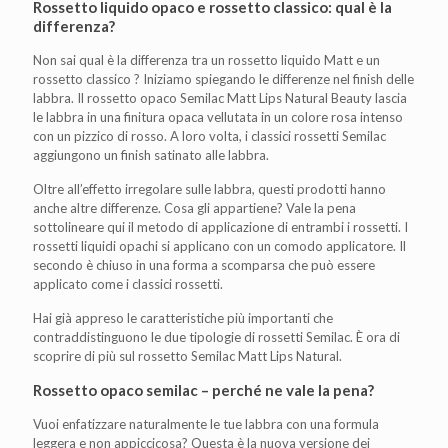
Rossetto liquido opaco e rossetto classico: qual è la
differenza?
Non sai qual è la differenza tra un rossetto liquido Matt e un
rossetto classico ? Iniziamo spiegando le differenze nel finish delle
labbra. Il rossetto opaco Semilac Matt Lips Natural Beauty lascia
le labbra in una finitura opaca vellutata in un colore rosa intenso
con un pizzico di rosso. A loro volta, i classici rossetti Semilac
aggiungono un finish satinato alle labbra.
Oltre all’effetto irregolare sulle labbra, questi prodotti hanno
anche altre differenze. Cosa gli appartiene? Vale la pena
sottolineare qui il metodo di applicazione di entrambi i rossetti. I
rossetti liquidi opachi si applicano con un comodo applicatore. Il
secondo è chiuso in una forma a scomparsa che può essere
applicato come i classici rossetti.
Hai già appreso le caratteristiche più importanti che
contraddistinguono le due tipologie di rossetti Semilac. È ora di
scoprire di più sul rossetto Semilac Matt Lips Natural.
Rossetto opaco semilac – perché ne vale la pena?
Vuoi enfatizzare naturalmente le tue labbra con una formula
leggera e non appiccicosa? Questa è la nuova versione dei