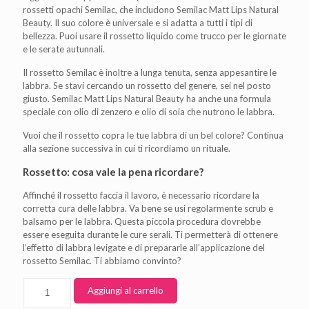
rossetti opachi Semilac, che includono Semilac Matt Lips Natural
Beauty. Il suo colore è universale e si adatta a tutti i tipi di
bellezza. Puoi usare il rossetto liquido come trucco per le giornate
e le serate autunnali.
Il rossetto Semilac è inoltre a lunga tenuta, senza appesantire le
labbra. Se stavi cercando un rossetto del genere, sei nel posto
giusto. Semilac Matt Lips Natural Beauty ha anche una formula
speciale con olio di zenzero e olio di soia che nutrono le labbra.
Vuoi che il rossetto copra le tue labbra di un bel colore? Continua
alla sezione successiva in cui ti ricordiamo un rituale.
Rossetto: cosa vale la pena ricordare?
Affinché il rossetto faccia il lavoro, è necessario ricordare la
corretta cura delle labbra. Va bene se usi regolarmente scrub e
balsamo per le labbra. Questa piccola procedura dovrebbe
essere eseguita durante le cure serali. Ti permetterà di ottenere
l’effetto di labbra levigate e di prepararle all’applicazione del
rossetto Semilac. Ti abbiamo convinto?
Aggiungi al carrello