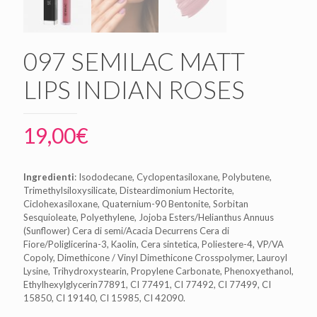
097 SEMILAC MATT
LIPS INDIAN ROSES
19,00
€
Ingredienti
: Isododecane, Cyclopentasiloxane, Polybutene,
Trimethylsiloxysilicate, Disteardimonium Hectorite,
Ciclohexasiloxane, Quaternium-90 Bentonite, Sorbitan
Sesquioleate, Polyethylene, Jojoba Esters/Helianthus Annuus
(Sunflower) Cera di semi/Acacia Decurrens Cera di
Fiore/Poliglicerina-3, Kaolin, Cera sintetica, Poliestere-4, VP/VA
Copoly, Dimethicone / Vinyl Dimethicone Crosspolymer, Lauroyl
Lysine, Trihydroxystearin, Propylene Carbonate, Phenoxyethanol,
Ethylhexylglycerin77891, CI 77491, CI 77492, CI 77499, CI
15850, CI 19140, CI 15985, CI 42090.