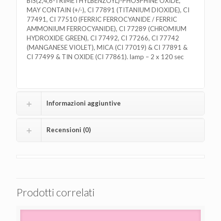
BIS(2,4,6-TRIMETHYLBENZOYL)-PHOSPHINE OXIDE,
MAY CONTAIN (+/-), CI 77891 (TITANIUM DIOXIDE), CI
77491, CI 77510 (FERRIC FERROCYANIDE / FERRIC
AMMONIUM FERROCYANIDE), CI 77289 (CHROMIUM
HYDROXIDE GREEN), CI 77492, CI 77266, CI 77742
(MANGANESE VIOLET), MICA (CI 77019) & CI 77891 &
CI 77499 & TIN OXIDE (CI 77861). lamp – 2 x 120 sec
Informazioni aggiuntive
Recensioni (0)
Prodotti correlati