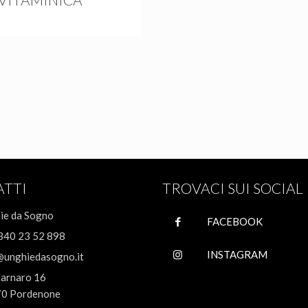
ATTI
TROVACI SUI SOCIAL
ie da Sogno
FACEBOOK
340 23 52 898
INSTAGRAM
@unghiedasogno.it
Carnaro 16
0 Pordenone