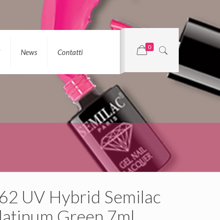
0
i
News
Contatti
62 UV Hybrid Semilac
latinum Green 7ml