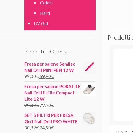
Colori
Hard
UV Gel
Prodotti 
Prodotti in Offerta
Fresa per salone Semilac
Nail Drill MINI PEN 12 W
99,00
€
59,90
€
Fresa per salone PORATILE
Nail Drill E-File Compact
Lite 12 W
99,00
€
79,90
€
SET 5 FILTRI PER FRESA
2in1 Nail Drill PRO WHITE
30,99
€
24,90
€
BASE