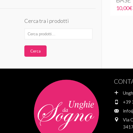
10,00
€
Cerca tra i prodotti
Cerca
CONT
Ungh
+39 
info
Via 
3417