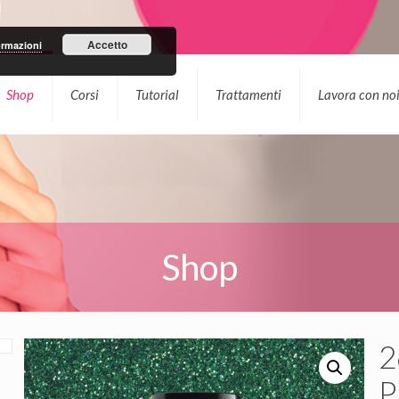
Accetto
ormazioni
Shop
Corsi
Tutorial
Trattamenti
Lavora con no
Shop
2
P