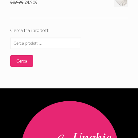
30,99
€
24,90
€
Cerca tra i prodotti
Cerca