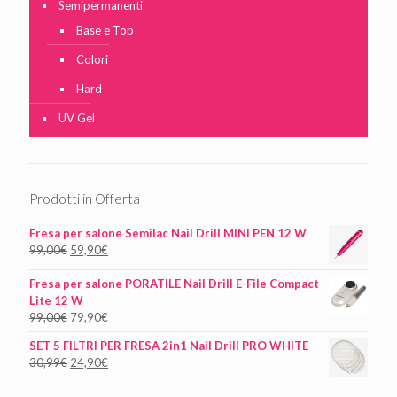
Semipermanenti
Base e Top
Colori
Hard
UV Gel
Prodotti in Offerta
Fresa per salone Semilac Nail Drill MINI PEN 12 W
99,00
€
59,90
€
Fresa per salone PORATILE Nail Drill E-File Compact
Lite 12 W
99,00
€
79,90
€
SET 5 FILTRI PER FRESA 2in1 Nail Drill PRO WHITE
30,99
€
24,90
€