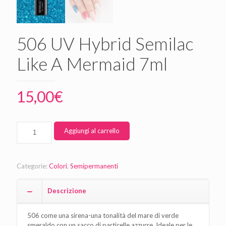
506 UV Hybrid Semilac
Like A Mermaid 7ml
15,00
€
Aggiungi al carrello
Categorie:
Colori
,
Semipermanenti
Descrizione
506 come una sirena-una tonalità del mare di verde
smeraldo con un sacco di particelle azzurre. Ideale per le