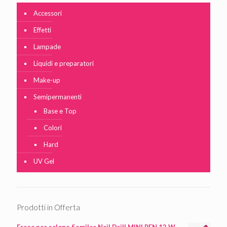
Accessori
Effetti
Lampade
Liquidi e preparatori
Make-up
Semipermanenti
Base e Top
Colori
Hard
UV Gel
Prodotti in Offerta
Fresa per salone Semilac Nail Drill MINI PEN 12 W