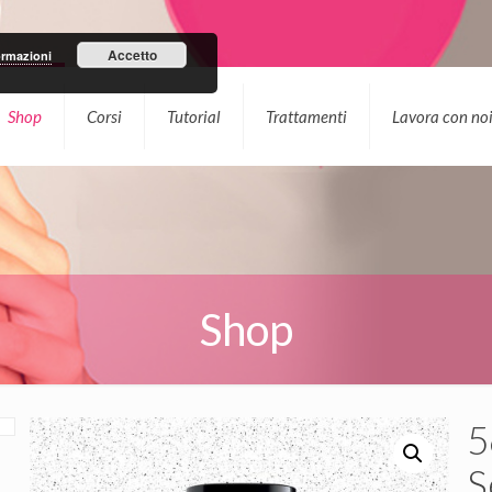
Accetto
ormazioni
Shop
Corsi
Tutorial
Trattamenti
Lavora con no
Shop
5
S