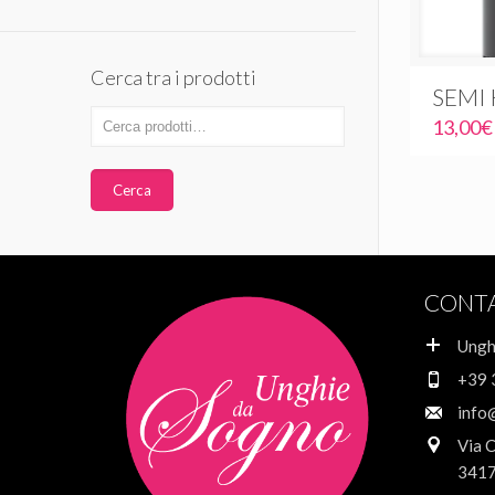
Cerca tra i prodotti
SEMI
13,00
€
Cerca
CONT
Ungh
+39 
info
Via 
3417