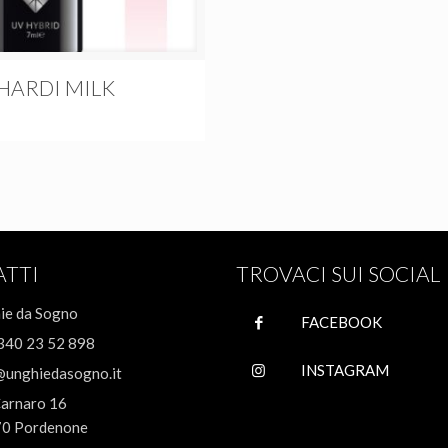
 HARDI MILK
ATTI
TROVACI SUI SOCIAL
ie da Sogno
FACEBOOK
340 23 52 898
INSTAGRAM
@unghiedasogno.it
Carnaro 16
0 Pordenone