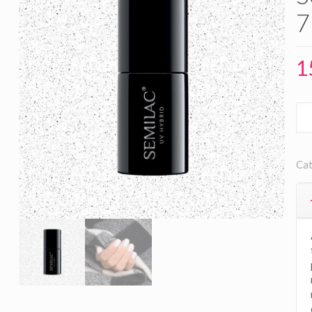
7
1
Cat