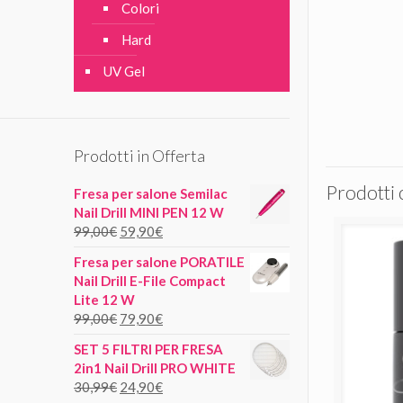
Colori
Hard
UV Gel
Prodotti in Offerta
Prodotti 
Fresa per salone Semilac
Nail Drill MINI PEN 12 W
99,00
€
59,90
€
Fresa per salone PORATILE
Nail Drill E-File Compact
Lite 12 W
99,00
€
79,90
€
SET 5 FILTRI PER FRESA
2in1 Nail Drill PRO WHITE
30,99
€
24,90
€