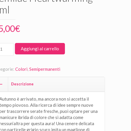
ml
5,00
€
Aggiungi al carrello
egorie:
Colori
,
Semipermanenti
Descrizione
Autunno è arrivato, ma ancora non si accetta il
tempo piovoso. Alla ricerca di idee sempre nuove
per trascorrere serate fresche, puoi optare per una
manicure ibrida di colore che si adatta come
nessun’altra per questa aura! Una cenere delicata
con particelle grigio scuro imita un maglione di