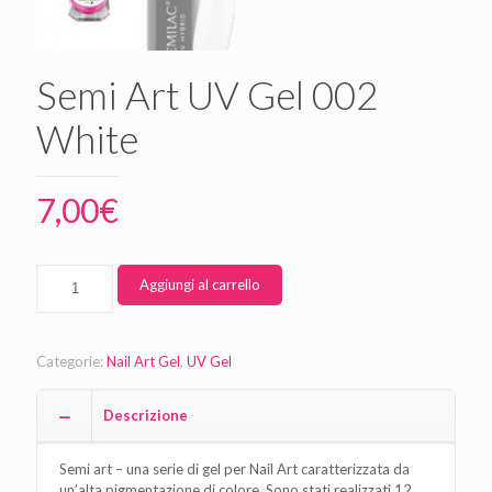
Semi Art UV Gel 002
White
7,00
€
Aggiungi al carrello
Categorie:
Nail Art Gel
,
UV Gel
Descrizione
Semi art – una serie di gel per Nail Art caratterizzata da
un’alta pigmentazione di colore. Sono stati realizzati 12