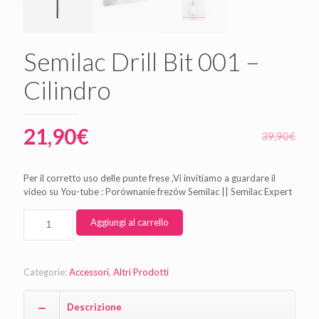
Semilac Drill Bit 001 –
Cilindro
21,90
€
39,90
€
Per il corretto uso delle punte frese ,Vi invitiamo a guardare il
video su You-tube : Porównanie frezów Semilac || Semilac Expert
Aggiungi al carrello
Categorie:
Accessori
,
Altri Prodotti
Descrizione