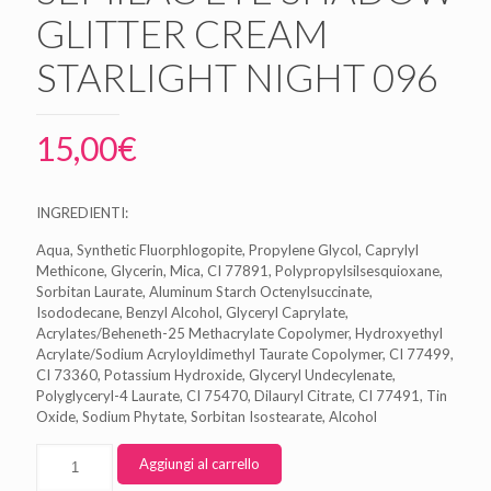
GLITTER CREAM
STARLIGHT NIGHT 096
15,00
€
INGREDIENTI:
Aqua, Synthetic Fluorphlogopite, Propylene Glycol, Caprylyl
Methicone, Glycerin, Mica, CI 77891, Polypropylsilsesquioxane,
Sorbitan Laurate, Aluminum Starch Octenylsuccinate,
Isododecane, Benzyl Alcohol, Glyceryl Caprylate,
Acrylates/Beheneth-25 Methacrylate Copolymer, Hydroxyethyl
Acrylate/Sodium Acryloyldimethyl Taurate Copolymer, CI 77499,
CI 73360, Potassium Hydroxide, Glyceryl Undecylenate,
Polyglyceryl-4 Laurate, CI 75470, Dilauryl Citrate, CI 77491, Tin
Oxide, Sodium Phytate, Sorbitan Isostearate, Alcohol
Aggiungi al carrello