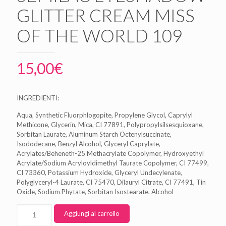
GLITTER CREAM MISS
OF THE WORLD 109
15,00
€
INGREDIENTI:
Aqua, Synthetic Fluorphlogopite, Propylene Glycol, Caprylyl
Methicone, Glycerin, Mica, CI 77891, Polypropylsilsesquioxane,
Sorbitan Laurate, Aluminum Starch Octenylsuccinate,
Isododecane, Benzyl Alcohol, Glyceryl Caprylate,
Acrylates/Beheneth-25 Methacrylate Copolymer, Hydroxyethyl
Acrylate/Sodium Acryloyldimethyl Taurate Copolymer, CI 77499,
CI 73360, Potassium Hydroxide, Glyceryl Undecylenate,
Polyglyceryl-4 Laurate, CI 75470, Dilauryl Citrate, CI 77491, Tin
Oxide, Sodium Phytate, Sorbitan Isostearate, Alcohol
Aggiungi al carrello