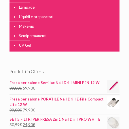
Lampade
Liquidi e preparatori
Make-up
Semipermanenti
UV Gel
Prodotti in Offerta
Fresa per salone Semilac Nail Drill MINI PEN 12 W
99,00
€
59,90
€
Fresa per salone PORATILE Nail Drill E-File Compact
Lite 12 W
99,00
€
79,90
€
SET 5 FILTRI PER FRESA 2in1 Nail Drill PRO WHITE
30,99
€
24,90
€