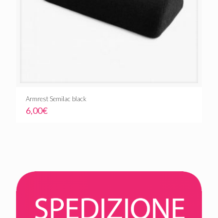
Armrest Semilac black
6,00
€