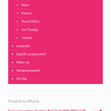
Neon
Polveri
Sharm Effect
Sun Change
Termici
Lampade
Liquidi e preparatori
Make-up
Semipermanenti
UV Gel
Prodotti in Offerta
Fresa per salone Semilac Nail Drill MINI PEN 12 W