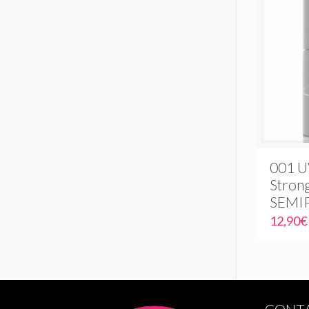
001 U
Stron
SEMI
12,90
€