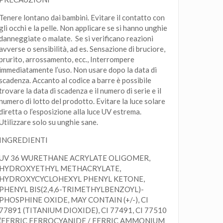
Tenere lontano dai bambini. Evitare il contatto con
gli occhi e la pelle. Non applicare se si hanno unghie
danneggiate o malate. Se si verificano reazioni
avverse o sensibilità, ad es. Sensazione di bruciore,
prurito, arrossamento, ecc., Interrompere
immediatamente l’uso. Non usare dopo la data di
scadenza. Accanto al codice a barre è possibile
trovare la data di scadenza e il numero di serie e il
numero di lotto del prodotto. Evitare la luce solare
diretta o l’esposizione alla luce UV estrema.
Utilizzare solo su unghie sane.
INGREDIENTI
UV 36 WURETHANE ACRYLATE OLIGOMER,
HYDROXYETHYL METHACRYLATE,
HYDROXYCYCLOHEXYL PHENYL KETONE,
PHENYL BIS(2,4,6-TRIMETHYLBENZOYL)-
PHOSPHINE OXIDE, MAY CONTAIN (+/-), CI
77891 (TITANIUM DIOXIDE), CI 77491, CI 77510
(FERRIC FERROCYANIDE / FERRIC AMMONIUM