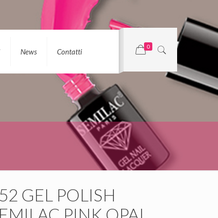
0
i
News
Contatti
52 GEL POLISH
EMILAC PINK OPAL