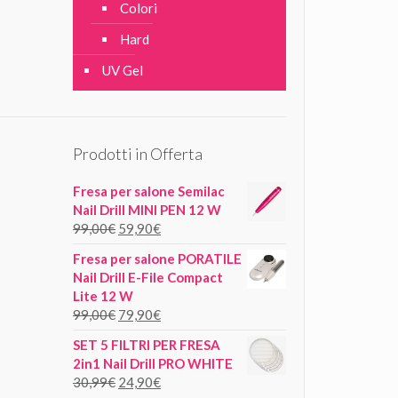
Colori
Hard
UV Gel
Prodotti in Offerta
Fresa per salone Semilac
Nail Drill MINI PEN 12 W
99,00
€
59,90
€
Fresa per salone PORATILE
Nail Drill E-File Compact
Lite 12 W
99,00
€
79,90
€
SET 5 FILTRI PER FRESA
2in1 Nail Drill PRO WHITE
30,99
€
24,90
€