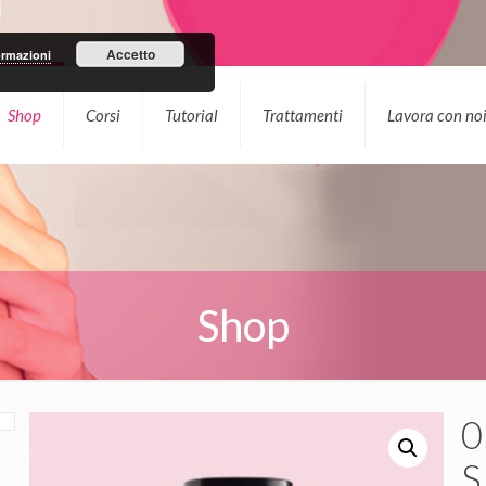
Accetto
ormazioni
Shop
Corsi
Tutorial
Trattamenti
Lavora con no
Shop
0
S