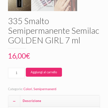
335 Smalto
Semipermanente Semilac
GOLDEN GIRL 7 ml
16,00
€
Aggiungi al carrello
Categorie:
Colori
,
Semipermanenti
Descrizione