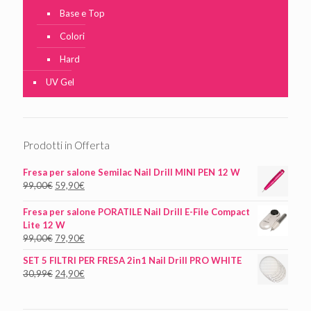
Base e Top
Colori
Hard
UV Gel
Prodotti in Offerta
Fresa per salone Semilac Nail Drill MINI PEN 12 W
99,00
€
59,90
€
Fresa per salone PORATILE Nail Drill E-File Compact
Lite 12 W
99,00
€
79,90
€
SET 5 FILTRI PER FRESA 2in1 Nail Drill PRO WHITE
30,99
€
24,90
€