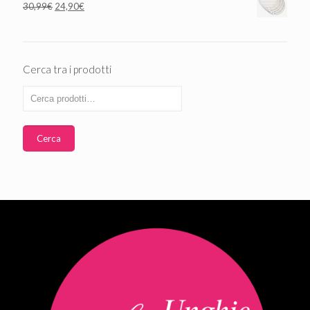
30,99
€
24,90
€
Cerca tra i prodotti
Cerca