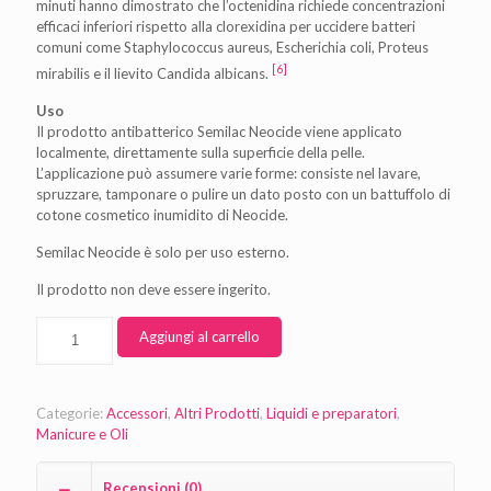
minuti hanno dimostrato che l’octenidina richiede concentrazioni
efficaci inferiori rispetto alla clorexidina per uccidere batteri
comuni come Staphylococcus aureus, Escherichia coli, Proteus
[6]
mirabilis e il lievito Candida albicans.
Uso
Il prodotto antibatterico Semilac Neocide viene applicato
localmente, direttamente sulla superficie della pelle.
L’applicazione può assumere varie forme: consiste nel lavare,
spruzzare, tamponare o pulire un dato posto con un battuffolo di
cotone cosmetico inumidito di Neocide.
Semilac Neocide è solo per uso esterno.
Il prodotto non deve essere ingerito.
Aggiungi al carrello
Categorie:
Accessori
,
Altri Prodotti
,
Liquidi e preparatori
,
Manicure e Oli
Recensioni (0)