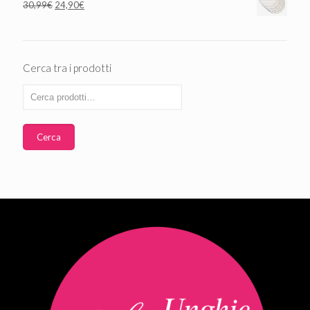
30,99
€
24,90
€
Cerca tra i prodotti
Cerca